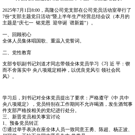
2025年7月1日8:00，高隆公司党支部在公司党员活动室举行了
7份“支部主题党日活动”暨上半年生产经营总结会议（本月的
主题是“庆七一 铭党恩 迎华诞 谱新篇”）。
一、回顾初心
全体人员集体唱国歌、重温入党誓词。
二、党性教育
支部专职副书记刘道才同志带领全体党员学习《习 近 平：锲
而不舍落实中 央八项规定精神，以优良党风引 领社会民
风》。
学习后，刘书记对全体党员提出了要求：严格遵守《中 共中
央八项规定》，党员特别在工作期间不允许喝酒，发生酒驾事
件支部严格按相关的党纪进行处分。
三、新晋党员相关事宜讨论
1、预备党员转正
①通过举手表决在座全体人员一致同意王勇、陈超、杨正波、