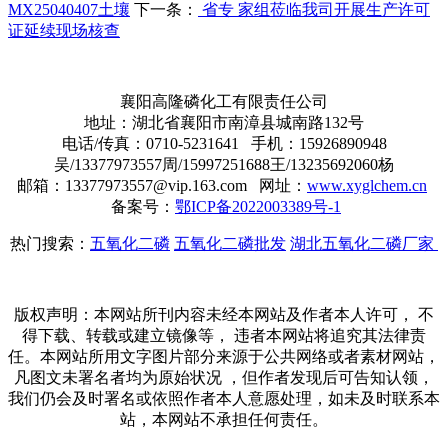
MX25040407土壤
下一条：
省专 家组莅临我司开展生产许可
证延续现场核查
襄阳高隆磷化工有限责任公司
地址：湖北省襄阳市南漳县城南路132号
电话/传真：0710-5231641
手机：
15926890948
吴/
13377973557周/15997251688王/13235692060杨
邮箱：13377973557@vip.163.com 网址：
www.xyglchem.cn
备案号：
鄂ICP备2022003389号-1
热门搜索：
五氧化二磷
五氧化二磷批发
湖北五氧化二磷厂家
版权声明：本网站所刊内容未经本网站及作者本人许可， 不
得下载、转载或建立镜像等， 违者本网站将追究其法律责
任。本网站所用文字图片部分来源于公共网络或者素材网站，
凡图文未署名者均为原始状况 ，但作者发现后可告知认领，
我们仍会及时署名或依照作者本人意愿处理，如未及时联系本
站，本网站不承担任何责任。