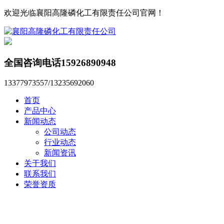
欢迎光临襄阳高隆磷化工有限责任公司官网！
全国咨询电话
15926890948
13377973557/13235692060
首页
产品中心
新闻动态
公司动态
行业动态
新闻资讯
关于我们
联系我们
荣誉资质