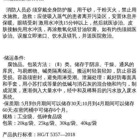
消防人员必 须穿戴全身防护服，用干砂，干粉灭火，禁止用
水施救。急救：应使吸入蒸气的患者离开污染区，安置休息并
保暖。眼睛受刺 激用水冲洗15分钟以上，然后就医诊治。皮
肤接触先用水冲洗，再涂敷氧化镁甘油软膏。如有灼伤须就医
诊治。误服立即漱口、饮水及镁乳，并送医院救治。
·储运条件:
腐蚀品。包装方法：（Ⅱ）类。储存于阴凉、干燥、通风的
库房。与易燃物、碱类隔离储运。搬运时轻装轻卸，防止容器
受损。容器须密封，避免雨淋受潮。泄漏处理：戴好防毒面具
和手套，用小苏打或等量的低碱与消石灰的混合物和均匀，制
成泥浆，逐渐倒入大量水中，经中和及稀释后的污水放入废水
系统。
·保质期: 5月到9月期间可以储存30天;10月到4月期间可以储存
60天;在密闭桶中可储存6个月。
规格：工业级、低砷食品级
包装：20kg/袋、25kg/袋、30kg/袋、40kg/袋
产品执行标准：HG/T 5357—2018