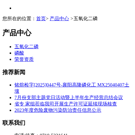
您所在的位置：
首页
>
产品中心
>
五氧化二磷
产品中心
五氧化二磷
磷酸
荣誉资质
推荐新闻
铭煊检字[2025]0447号-襄阳高隆磷化工 MX25040407土
壤
7月份支部主题党日活动暨上半年生产经营总结会议
省专 家组莅临我司开展生产许可证延续现场核查
2023年度危险废物污染防治责任信息公示
联系我们