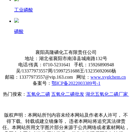
工业磷酸
磷酸
襄阳高隆磷化工有限责任公司
地址：湖北省襄阳市南漳县城南路132号
电话/传真：0710-5231641
手机：
15926890948
吴/
13377973557周/15997251688王/13235692060杨
邮箱：13377973557@vip.163.com 网址：
www.xyglchem.cn
备案号：
鄂ICP备2022003389号-1
热门搜索：
五氧化二磷
五氧化二磷批发
湖北五氧化二磷厂家
版权声明：本网站所刊内容未经本网站及作者本人许可， 不
得下载、转载或建立镜像等， 违者本网站将追究其法律责
任。本网站所用文字图片部分来源于公共网络或者素材网站，