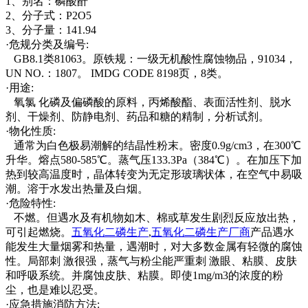
1、别名：磷酸酐
2、分子式：P2O5
3、分子量：141.94
·危规分类及编号:
GB8.1类81063。原铁规：一级无机酸性腐蚀物品，91034，
UN NO.：1807。 IMDG CODE 8198页，8类。
·用途:
氧氯 化磷及偏磷酸的原料，丙烯酸酯、表面活性剂、脱水
剂、干燥剂、防静电剂、药品和糖的精制，分析试剂。
·物化性质:
通常为白色极易潮解的结晶性粉末。密度0.9g/cm3，在300℃
升华。熔点580-585℃。蒸气压133.3Pa（384℃）。在加压下加
热到较高温度时，晶体转变为无定形玻璃状体，在空气中易吸
潮。溶于水发出热量及白烟。
·危险特性:
不燃。但遇水及有机物如木、棉或草发生剧烈反应放出热，
可引起燃烧。
五氧化二磷生产
,
五氧化二磷生产厂商
产品遇水
能发生大量烟雾和热量，遇潮时，对大多数金属有轻微的腐蚀
性。局部刺 激很强，蒸气与粉尘能严重刺 激眼、粘膜、皮肤
和呼吸系统。并腐蚀皮肤、粘膜。即使1mg/m3的浓度的粉
尘，也是难以忍受。
·应急措施消防方法: